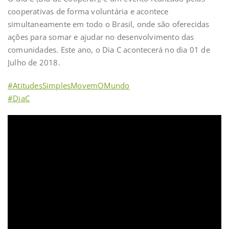
cooperativas de forma voluntária e acontece
simultaneamente em todo o Brasil, onde são oferecidas
ações para somar e ajudar no desenvolvimento das
comunidades. Este ano, o Dia C acontecerá no dia 01 de
Julho de 2018.
#
AtitudesSimplesMovemOMundo
#
DiaC