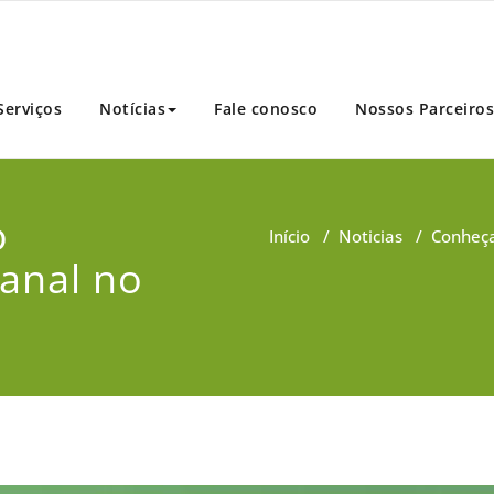
ar
Serviços
Notícias
Fale conosco
Nossos Parceiros
o
Início
/
Noticias
/
Conheça
anal no