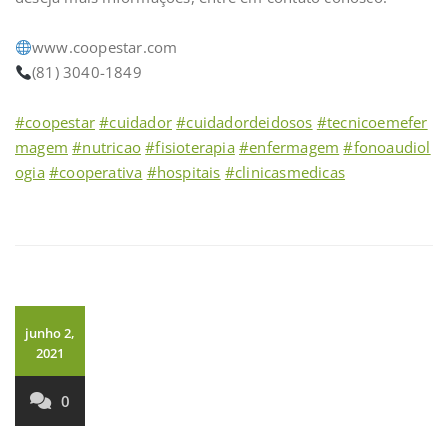
⠀
www.coopestar.com
(81) 3040-1849
⠀
#coopestar
#cuidador
#cuidadordeidosos
#tecnicoemefer
magem
#nutricao
#fisioterapia
#enfermagem
#fonoaudiol
ogia
#cooperativa
#hospitais
#clinicasmedicas
junho 2,
2021
0