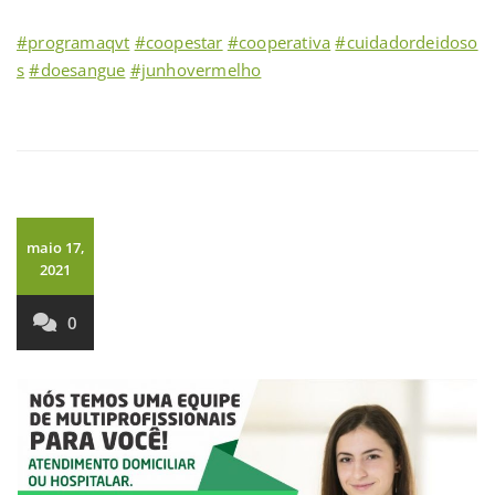
⠀
#programaqvt
#coopestar
#cooperativa
#cuidadordeidoso
s
#doesangue
#junhovermelho
maio 17,
2021
0