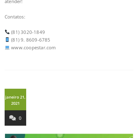
atender!⁣⁣
Contatos:⁣⁣
(81) 3020-1849⁣⁣
(81) 9. 8609-6785⁣
www.coopestar.com ⁣
janeiro 21,
2021
0