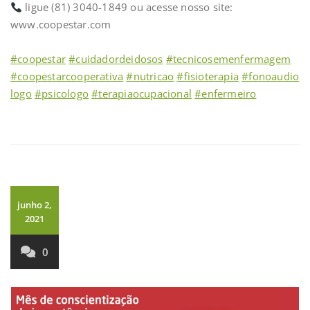
ligue (81) 3040-1849 ou acesse nosso site:
www.coopestar.com
⠀
#coopestar
#cuidadordeidosos
#tecnicosemenfermagem
#coopestarcooperativa
#nutricao
#fisioterapia
#fonoaudio
logo
#psicologo
#terapiaocupacional
#enfermeiro
junho 2,
2021
0